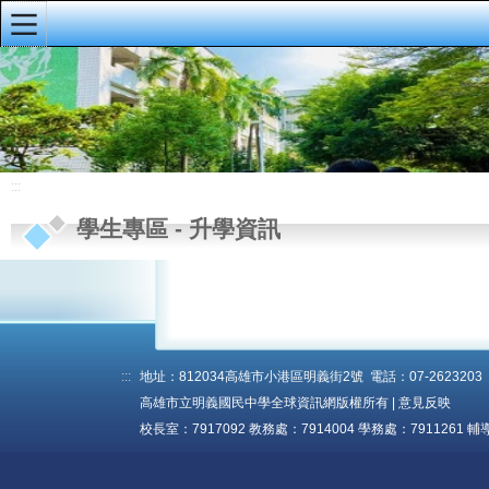
:::
明義首頁
首頁訊息
學校概況
:::
行政單位
學生專區
-
升學資訊
教師專區
學生專區
午餐停餐
月考試題
:::
地址：812034高雄市小港區明義街2號 電話：07-2623203 傳真
高雄市立明義國民中學全球資訊網版權所有 |
意見反映
成績查詢
校長室：7917092 教務處：7914004 學務處：7911261 輔
成績查詢說明