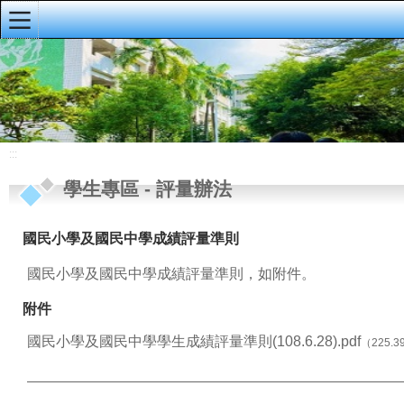
:::
明義首頁
首頁訊息
學校概況
:::
行政單位
學生專區
-
評量辦法
教師專區
國民小學及國民中學成績評量準則
學生專區
國民小學及國民中學成績評量準則，如附件。
午餐停餐
附件
月考試題
國民小學及國民中學學生成績評量準則(108.6.28).pdf
（225.3
成績查詢
成績查詢說明