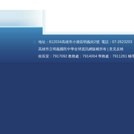
體適能護照
獎助學金
升學資訊
補考題庫
:::
地址：812034高雄市小港區明義街2號 電話：07-2623203 傳真
校園霸凌防制
高雄市立明義國民中學全球資訊網版權所有 |
意見反映
校長室：7917092 教務處：7914004 學務處：7911261 輔
評量辦法
家長專區
校園訊息
站務相關
圖片連結