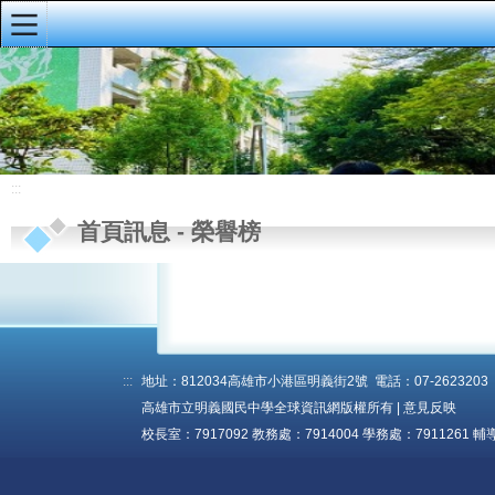
:::
明義首頁
首頁訊息
校園公佈欄
:::
榮譽榜
首頁訊息
-
榮譽榜
重要公告
研習資訊
校務手冊、行事
曆、導護輪值
:::
地址：812034高雄市小港區明義街2號 電話：07-2623203 傳真
高雄市立明義國民中學全球資訊網版權所有 |
意見反映
資訊公開專區
校長室：7917092 教務處：7914004 學務處：7911261 輔
會議資料