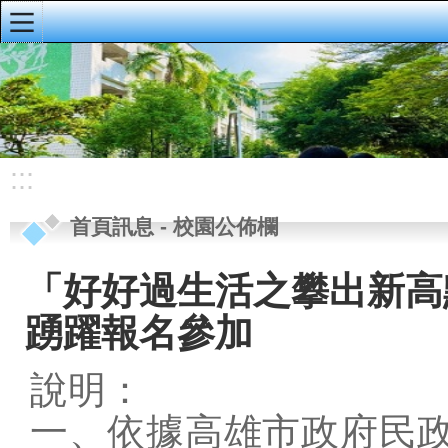
:::
明義首頁
首頁訊息
校園公佈欄
:::
榮譽榜
首頁訊息
-
校園公佈欄
重要公告
研習資訊
「好好過生活之攀出新高
校務手冊、行事
踴躍報名參加
曆、導護輪值
資訊公開專區
說明：
會議資料
一、依據高雄市政府民政