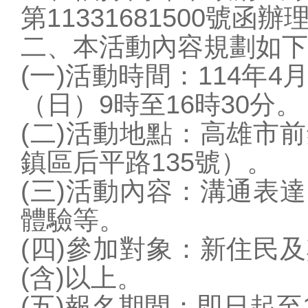
學校概況
第11331681500號函辦
行政單位
二、本活動內容規劃如下
教師專區
(一)活動時間：114年4月
學生專區
（日）9時至16時30分。
家長專區
(二)活動地點：高雄市
校園訊息
鎮區后平路135號）。
站務相關
圖片連結
(三)活動內容：溝通表
體驗等。
(四)參加對象：新住民
(含)以上。
(五)報名期間：即日起至