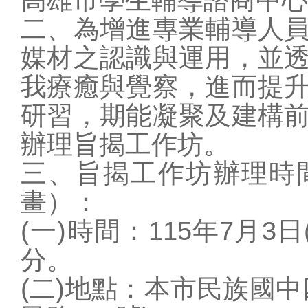
學校概況
二、為增進專業輔導人
行政單位
媒材之認識與運用，並
教師專區
我療癒與覺察，進而提
學生專區
研習，期能凝聚及建構
家長專區
校園訊息
辦理旨揭工作坊。
站務相關
三、旨揭工作坊辦理時
圖片連結
畫）：
(一)時間：115年7月3
分。
(二)地點：本市民族國