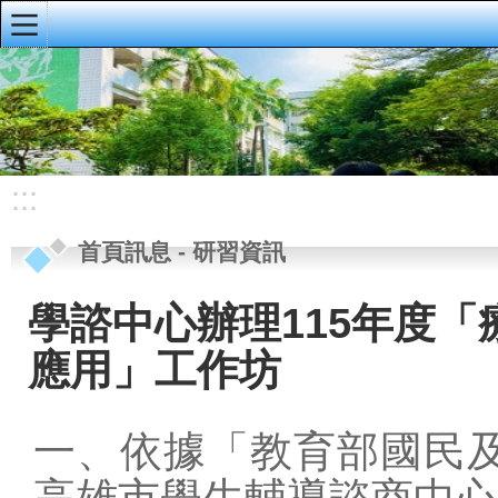
:::
明義首頁
首頁訊息
校園公佈欄
:::
榮譽榜
首頁訊息
-
研習資訊
重要公告
研習資訊
學諮中心辦理115年度「
校務手冊、行事
應用」工作坊
曆、導護輪值
資訊公開專區
一、依據「教育部國民及
會議資料
高雄市學生輔導諮商中心