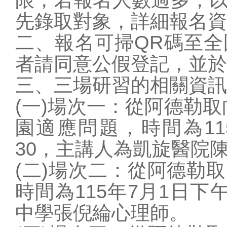
學校概況
先錄取對象，詳細報名資
行政單位
二、報名可掃QR碼至
教師專區
者請同意公假登記，並於
學生專區
三、三場研習的相關資訊
家長專區
校園訊息
(一)場次一：從阿德勒取
站務相關
園適應問題，時間為115
圖片連結
30，主講人為凱旋醫院
(二)場次二：從阿德勒
時間為115年7月1日下午
中學張倪綸心理師。