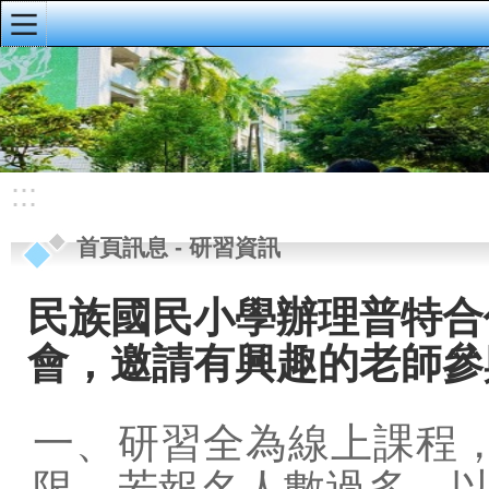
:::
明義首頁
首頁訊息
校園公佈欄
:::
榮譽榜
首頁訊息
-
研習資訊
重要公告
研習資訊
民族國民小學辦理普特合
校務手冊、行事
會，邀請有興趣的老師參
曆、導護輪值
資訊公開專區
一、研習全為線上課程，
會議資料
限，若報名人數過多，