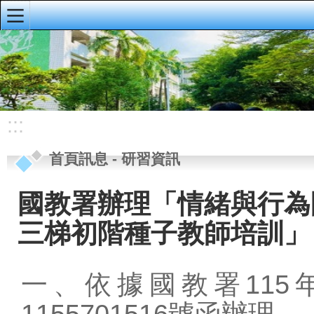
:::
明義首頁
首頁訊息
校園公佈欄
:::
榮譽榜
首頁訊息
-
研習資訊
重要公告
研習資訊
國教署辦理「情緒與行為
校務手冊、行事
三梯初階種子教師培訓」
曆、導護輪值
資訊公開專區
一、依據國教署115
會議資料
1155701516號函辦理。