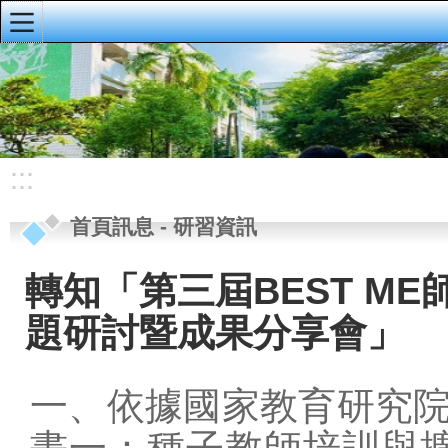
:::
明義首頁
首頁訊息
校園公佈欄
:::
榮譽榜
首頁訊息
-
研習資訊
重要公告
研習資訊
轉知「第三屆BEST M
校務手冊、行事
題研討暨成果分享會」
曆、導護輪值
資訊公開專區
一、依據國家教育研究
會議資料
畫一：種子教師培訓與擴散