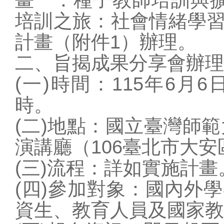
學校概況
培訓之旅：社會情緒學
行政單位
計畫（附件1）辦理。
教師專區
二、旨揭成果分享會辦理
學生專區
(一)時間：115年6月
家長專區
校園訊息
時。
站務相關
(二)地點：國立臺灣師範
圖片連結
演講廳（106臺北市大安
(三)流程：詳如實施計畫
(四)參加對象：國內外
資生、教育人員及國家教