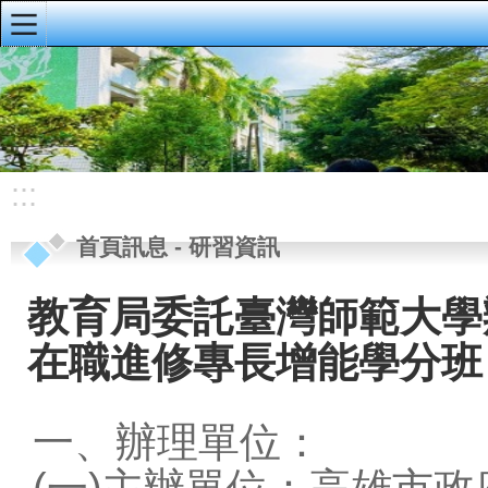
:::
明義首頁
首頁訊息
校園公佈欄
:::
榮譽榜
首頁訊息
-
研習資訊
重要公告
研習資訊
教育局委託臺灣師範大學
校務手冊、行事
在職進修專長增能學分班
曆、導護輪值
資訊公開專區
一、辦理單位：
會議資料
(一)主辦單位：高雄市