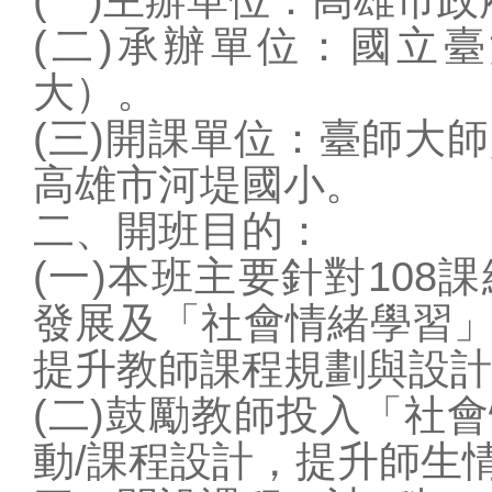
學校概況
(二)承辦單位：國立
行政單位
大）。
教師專區
(三)開課單位：臺師大
學生專區
高雄市河堤國小。
家長專區
校園訊息
二、開班目的：
站務相關
(一)本班主要針對10
圖片連結
發展及「社會情緒學習
提升教師課程規劃與設計
(二)鼓勵教師投入「社
動/課程設計，提升師生