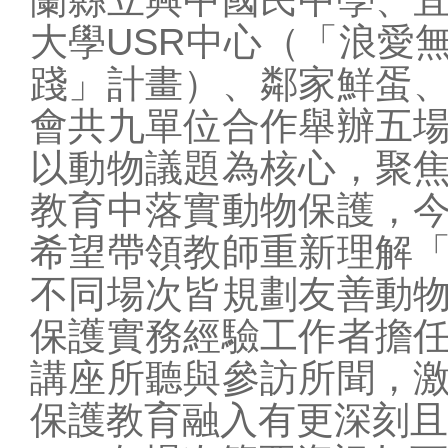
學校概況
大學USR中心（「浪愛
行政單位
踐」計畫）、鄰家鮮蛋
教師專區
會共九單位合作舉辦五
學生專區
以動物議題為核心，聚
家長專區
校園訊息
教育中落實動物保護，
站務相關
希望帶領教師重新理解
圖片連結
不同場次皆規劃友善動
保護實務經驗工作者擔
講座所聽與參訪所聞，
保護教育融入有更深刻且