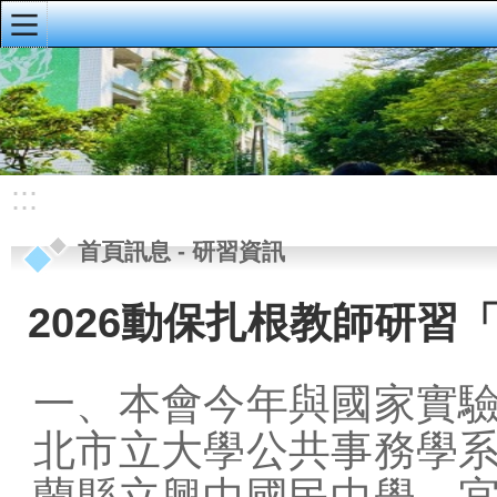
:::
明義首頁
首頁訊息
校園公佈欄
:::
榮譽榜
首頁訊息
-
研習資訊
重要公告
研習資訊
2026動保扎根教師研習
校務手冊、行事
曆、導護輪值
一、本會今年與國家實
資訊公開專區
北市立大學公共事務學
會議資料
蘭縣立興中國民中學、