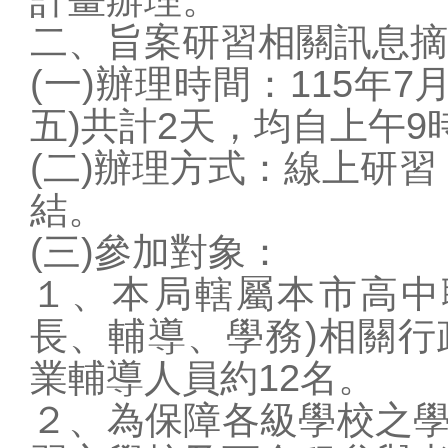
學校概況
二、旨案研習相關訊息摘
行政單位
(一)辦理時間：115年7月
教師專區
五)共計2天，均自上午9
學生專區
(二)辦理方式：線上研習，錄
家長專區
校園訊息
結。
站務相關
(三)參加對象：
圖片連結
１、本局轄屬本市高中
長、輔導、學務)相關行
業輔導人員約12名。
２、為保障各級學校之