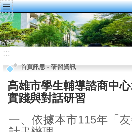
:::
明義首頁
首頁訊息
校園公佈欄
:::
榮譽榜
首頁訊息
-
研習資訊
重要公告
研習資訊
高雄市學生輔導諮商中心
校務手冊、行事
實踐與對話研習
曆、導護輪值
資訊公開專區
一、依據本市115年「
會議資料
計畫辦理。