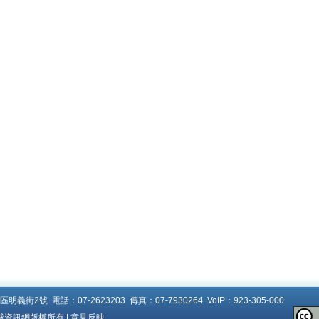
明義街2號 電話：07-2623203 傳真：07-7930264 VoIP：
923-305-000
資訊網版權所有 |
意見反映