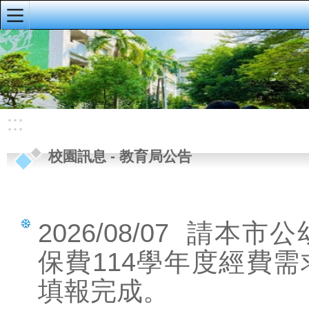
:::
明義首頁
首頁訊息
學校概況
:::
行政單位
校園訊息
-
教育局公告
教師專區
學生專區
家長專區
2026/08/07
請本市公
校園訊息
保費114學年度經費需求
教務爆報
填報完成。
明義簡訊