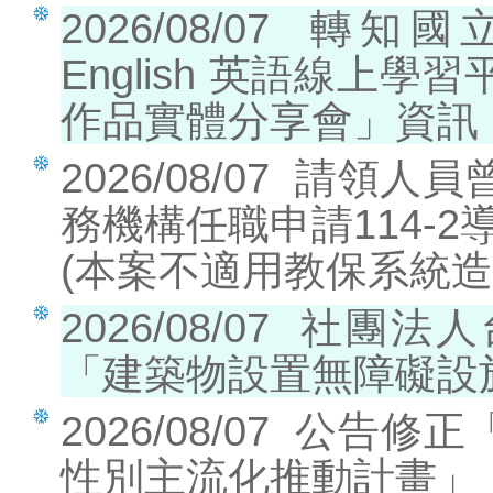
學務週訊
2026/08/07
轉知國立
活動剪影
English 英語線上
教育局公告
作品實體分享會」資訊
校際公告
2026/08/07
請領人員曾
本校在教育局之公
務機構任職申請114-
告
社會訊息
(本案不適用教保系統造
站務相關
2026/08/07
社團法人
圖片連結
「建築物設置無障礙設
2026/08/07
公告修正「
性別主流化推動計畫」