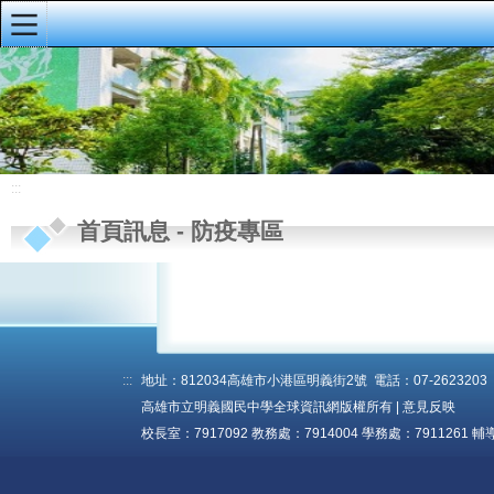
:::
明義首頁
首頁訊息
校園公佈欄
:::
榮譽榜
首頁訊息
-
防疫專區
重要公告
研習資訊
校務手冊、行事
曆、導護輪值
:::
地址：812034高雄市小港區明義街2號 電話：07-2623203 傳真
高雄市立明義國民中學全球資訊網版權所有 |
意見反映
資訊公開專區
校長室：7917092 教務處：7914004 學務處：7911261 輔
會議資料